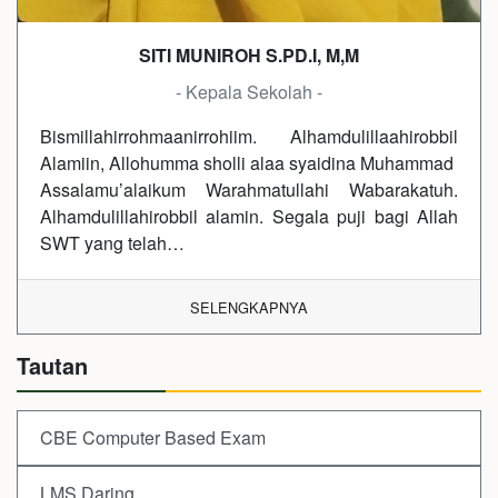
SITI MUNIROH S.PD.I, M,M
- Kepala Sekolah -
Bismillahirrohmaanirrohiim. Alhamdulillaahirobbil
Alamiin, Allohumma sholli alaa syaidina Muhammad
Assalamu’alaikum Warahmatullahi Wabarakatuh.
Alhamdulillahirobbil alamin. Segala puji bagi Allah
SWT yang telah…
SELENGKAPNYA
Tautan
CBE Computer Based Exam
LMS Daring