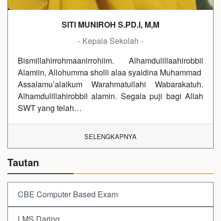
SITI MUNIROH S.PD.I, M,M
- Kepala Sekolah -
Bismillahirrohmaanirrohiim. Alhamdulillaahirobbil
Alamiin, Allohumma sholli alaa syaidina Muhammad
Assalamu’alaikum Warahmatullahi Wabarakatuh.
Alhamdulillahirobbil alamin. Segala puji bagi Allah
SWT yang telah…
SELENGKAPNYA
Tautan
CBE Computer Based Exam
LMS Daring