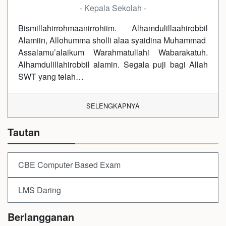
- Kepala Sekolah -
Bismillahirrohmaanirrohiim. Alhamdulillaahirobbil
Alamiin, Allohumma sholli alaa syaidina Muhammad
Assalamu’alaikum Warahmatullahi Wabarakatuh.
Alhamdulillahirobbil alamin. Segala puji bagi Allah
SWT yang telah…
SELENGKAPNYA
Tautan
CBE Computer Based Exam
LMS Daring
Berlangganan